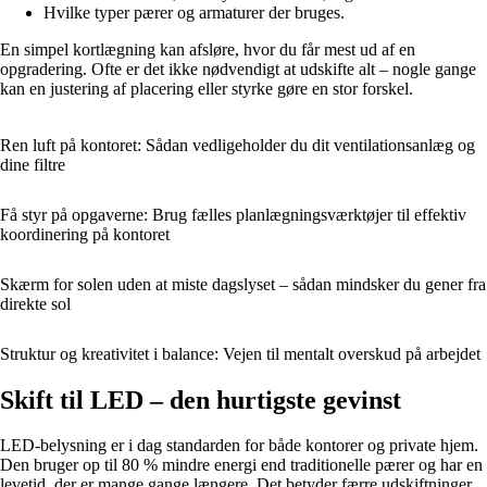
Hvilke typer pærer og armaturer der bruges.
En simpel kortlægning kan afsløre, hvor du får mest ud af en
opgradering. Ofte er det ikke nødvendigt at udskifte alt – nogle gange
kan en justering af placering eller styrke gøre en stor forskel.
Ren luft på kontoret: Sådan vedligeholder du dit ventilationsanlæg og
dine filtre
Få styr på opgaverne: Brug fælles planlægningsværktøjer til effektiv
koordinering på kontoret
Skærm for solen uden at miste dagslyset – sådan mindsker du gener fra
direkte sol
Struktur og kreativitet i balance: Vejen til mentalt overskud på arbejdet
Skift til LED – den hurtigste gevinst
LED-belysning er i dag standarden for både kontorer og private hjem.
Den bruger op til 80 % mindre energi end traditionelle pærer og har en
levetid, der er mange gange længere. Det betyder færre udskiftninger