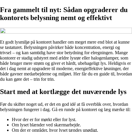
Fra gammelt til nyt: Sådan opgraderer du
kontorets belysning nemt og effektivt
Et godt lysmiljø på kontoret handler om meget mere end blot at kunne
se tastaturet. Belysningen påvirker både koncentration, energi og
trivsel – og kan samtidig have stor betydning for elregningen. Mange
kontorer er stadig udstyret med ældre lysrør eller halogenlamper, som
både bruger mere strøm og giver et hårdt, ubehageligt lys. Heldigvis er
det i dag nemt at opgradere til moderne, energieffektive løsninger, der
både gavner medarbejderne og miljøet. Her får du en guide til, hvordan
du kan gøre det – trin for trin.
Start med at kortlægge det nuværende lys
Før du skifter noget ud, er det en god idé at få overblik over, hvordan
belysningen fungerer i dag. Gå en runde på kontoret og læg mærke til:
Hvor der er for mørkt eller for lyst.
Om lyset blænder ved skærmarbejde.
Om der er områder, hvor lyset tændes unødigt.