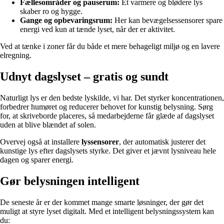
Fællesområder og pauserum:
Et varmere og blødere lys
skaber ro og hygge.
Gange og opbevaringsrum:
Her kan bevægelsessensorer spare
energi ved kun at tænde lyset, når der er aktivitet.
Ved at tænke i zoner får du både et mere behageligt miljø og en lavere
elregning.
Udnyt dagslyset – gratis og sundt
Naturligt lys er den bedste lyskilde, vi har. Det styrker koncentrationen,
forbedrer humøret og reducerer behovet for kunstig belysning. Sørg
for, at skriveborde placeres, så medarbejderne får glæde af dagslyset
uden at blive blændet af solen.
Overvej også at installere
lyssensorer
, der automatisk justerer det
kunstige lys efter dagslysets styrke. Det giver et jævnt lysniveau hele
dagen og sparer energi.
Gør belysningen intelligent
De seneste år er der kommet mange smarte løsninger, der gør det
muligt at styre lyset digitalt. Med et intelligent belysningssystem kan
du: