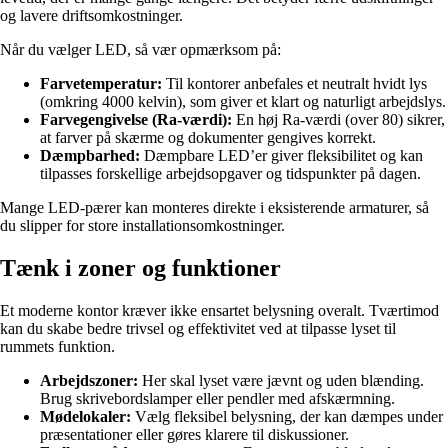
og lavere driftsomkostninger.
Når du vælger LED, så vær opmærksom på:
Farvetemperatur:
Til kontorer anbefales et neutralt hvidt lys
(omkring 4000 kelvin), som giver et klart og naturligt arbejdslys.
Farvegengivelse (Ra-værdi):
En høj Ra-værdi (over 80) sikrer,
at farver på skærme og dokumenter gengives korrekt.
Dæmpbarhed:
Dæmpbare LED’er giver fleksibilitet og kan
tilpasses forskellige arbejdsopgaver og tidspunkter på dagen.
Mange LED-pærer kan monteres direkte i eksisterende armaturer, så
du slipper for store installationsomkostninger.
Tænk i zoner og funktioner
Et moderne kontor kræver ikke ensartet belysning overalt. Tværtimod
kan du skabe bedre trivsel og effektivitet ved at tilpasse lyset til
rummets funktion.
Arbejdszoner:
Her skal lyset være jævnt og uden blænding.
Brug skrivebordslamper eller pendler med afskærmning.
Mødelokaler:
Vælg fleksibel belysning, der kan dæmpes under
præsentationer eller gøres klarere til diskussioner.