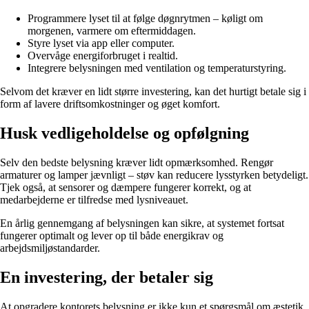
Programmere lyset til at følge døgnrytmen – køligt om
morgenen, varmere om eftermiddagen.
Styre lyset via app eller computer.
Overvåge energiforbruget i realtid.
Integrere belysningen med ventilation og temperaturstyring.
Selvom det kræver en lidt større investering, kan det hurtigt betale sig i
form af lavere driftsomkostninger og øget komfort.
Husk vedligeholdelse og opfølgning
Selv den bedste belysning kræver lidt opmærksomhed. Rengør
armaturer og lamper jævnligt – støv kan reducere lysstyrken betydeligt.
Tjek også, at sensorer og dæmpere fungerer korrekt, og at
medarbejderne er tilfredse med lysniveauet.
En årlig gennemgang af belysningen kan sikre, at systemet fortsat
fungerer optimalt og lever op til både energikrav og
arbejdsmiljøstandarder.
En investering, der betaler sig
At opgradere kontorets belysning er ikke kun et spørgsmål om æstetik.