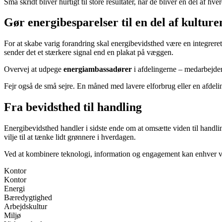
Små skridt bliver hurtigt til store resultater, når de bliver en del af hve
Gør energibesparelser til en del af kulture
For at skabe varig forandring skal energibevidsthed være en integrer
sender det et stærkere signal end en plakat på væggen.
Overvej at udpege
energiambassadører
i afdelingerne – medarbejder
Fejr også de små sejre. En måned med lavere elforbrug eller en afdeling
Fra bevidsthed til handling
Energibevidsthed handler i sidste ende om at omsætte viden til handling
vilje til at tænke lidt grønnere i hverdagen.
Ved at kombinere teknologi, information og engagement kan enhver virk
Kontor
Kontor
Energi
Bæredygtighed
Arbejdskultur
Miljø