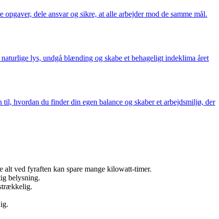
e opgaver, dele ansvar og sikre, at alle arbejder mod de samme mål.
naturlige lys, undgå blænding og skabe et behageligt indeklima året
 til, hvordan du finder din egen balance og skaber et arbejdsmiljø, der
e alt ved fyraften kan spare mange kilowatt-timer.
tig belysning.
strækkelig.
ig.