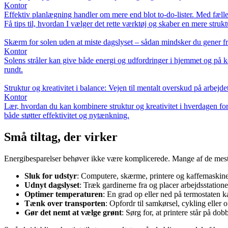
Kontor
Effektiv planlægning handler om mere end blot to-do-lister. Med fæll
Få tips til, hvordan I vælger det rette værktøj og skaber en mere strukt
Skærm for solen uden at miste dagslyset – sådan mindsker du gener fra
Kontor
Solens stråler kan give både energi og udfordringer i hjemmet og på 
rundt.
Struktur og kreativitet i balance: Vejen til mentalt overskud på arbejde
Kontor
Lær, hvordan du kan kombinere struktur og kreativitet i hverdagen for 
både støtter effektivitet og nytænkning.
Små tiltag, der virker
Energibesparelser behøver ikke være komplicerede. Mange af de mest
Sluk for udstyr
: Computere, skærme, printere og kaffemaskiner 
Udnyt dagslyset
: Træk gardinerne fra og placer arbejdsstatione
Optimer temperaturen
: En grad op eller ned på termostaten k
Tænk over transporten
: Opfordr til samkørsel, cykling eller
Gør det nemt at vælge grønt
: Sørg for, at printere står på dob