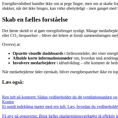
Energibevidsthed handler ikke om at pege fingre, men om at skabe forst
slukker, når det ikke bruges, kan virke ubetydeligt – men ganget med h
Skab en fælles forståelse
Det første skridt er at gøre energiforbruget synligt. Mange medarbejde
eller CO₂-besparelser – bliver det lettere at forstå sammenhængen mel
Overvej at:
Opsætte visuelle dashboards
i fællesområder, der viser energif
Afholde korte informationsmøder
om, hvordan små ændringer
Involvere medarbejdere
i idéudvikling – ofte kommer de beds
Når medarbejderne føler ejerskab, bliver energibesparelser ikke en to
Læs også:
Ren luft på kontoret: Sådan vedligeholder du dit ventilationsanlæg og d
Kontor
Et sundt indeklima starter med ren luft. Læs, hvordan du vedligeholder d
Få styr på opgaverne: Brug fælles planlægningsværktøjer til effektiv 