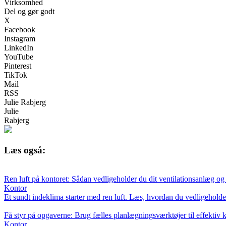
Virksomhed
Del og gør godt
X
Facebook
Instagram
LinkedIn
YouTube
Pinterest
TikTok
Mail
RSS
Julie Rabjerg
Julie
Rabjerg
Læs også:
Ren luft på kontoret: Sådan vedligeholder du dit ventilationsanlæg og d
Kontor
Et sundt indeklima starter med ren luft. Læs, hvordan du vedligeholder d
Få styr på opgaverne: Brug fælles planlægningsværktøjer til effektiv 
Kontor