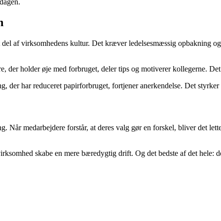
rdagen.
n
et del af virksomhedens kultur. Det kræver ledelsesmæssig opbakning og
e, der holder øje med forbruget, deler tips og motiverer kollegerne. 
, der har reduceret papirforbruget, fortjener anerkendelse. Det styrker m
. Når medarbejdere forstår, at deres valg gør en forskel, bliver det lett
somhed skabe en mere bæredygtig drift. Og det bedste af det hele: de små