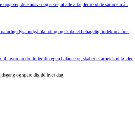
e opgaver, dele ansvar og sikre, at alle arbejder mod de samme mål.
naturlige lys, undgå blænding og skabe et behageligt indeklima året
 til, hvordan du finder din egen balance og skaber et arbejdsmiljø, der
jdsgang og spare dig tid hver dag.