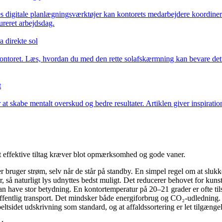
es digitale planlægningsværktøjer kan kontorets medarbejdere koordiner
ureret arbejdsdag.
 direkte sol
kontoret. Læs, hvordan du med den rette solafskærmning kan bevare det 
t
at skabe mentalt overskud og bedre resultater. Artiklen giver inspiration
 effektive tiltag kræver blot opmærksomhed og gode vaner.
bruger strøm, selv når de står på standby. En simpel regel om at slukk
r, så naturligt lys udnyttes bedst muligt. Det reducerer behovet for kuns
an have stor betydning. En kontortemperatur på 20–21 grader er ofte til
 offentlig transport. Det mindsker både energiforbrug og CO₂-udledning.
beltsidet udskrivning som standard, og at affaldssortering er let tilgængel