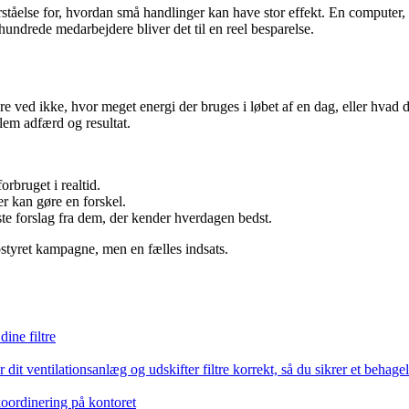
åelse for, hvordan små handlinger kan have stor effekt. En computer, de
undrede medarbejdere bliver det til en reel besparelse.
re ved ikke, hvor meget energi der bruges i løbet af en dag, eller hvad d
lem adfærd og resultat.
orbruget i realtid.
 kan gøre en forskel.
te forslag fra dem, der kender hverdagen bedst.
pstyret kampagne, men en fælles indsats.
ine filtre
it ventilationsanlæg og udskifter filtre korrekt, så du sikrer et behagel
koordinering på kontoret