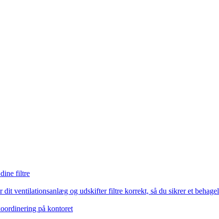
ine filtre
it ventilationsanlæg og udskifter filtre korrekt, så du sikrer et behagel
koordinering på kontoret