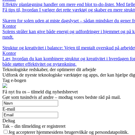
Effektiv planlægning handler om mere end blot to-do-lister. Med fæll
Få tips til, hvordan I vælger det rette værktøj og skaber en mere strukt
Skærm for solen uden at miste dagslyset – sådan mindsker du gener fra
Kontor
Solens stråler kan give både energi og udfordringer i hjemmet og på 
rundt.
Struktur og kreativitet i balance: Vejen til mentalt overskud på arbejde
Kontor
Lær, hvordan du kan kombinere struktur og kreativitet i hverdagen for 
både støtter effektivitet og nytænkning.
Teknologiske redskaber, der optimerer dit arbejde
Udforsk de nyeste teknologiske værktøjer og apps, der kan hjælpe dig
Tag e-bogen
Få nyt fra os – tilmeld dig nyhedsbrevet
Gør som tusindvis af andre – modtag vores bedste råd på mail.
E-mail
Deltag
Tak – din tilmelding er registreret
Jeg accepterer hjemmesidens brugervilkår og persondatapolitik.