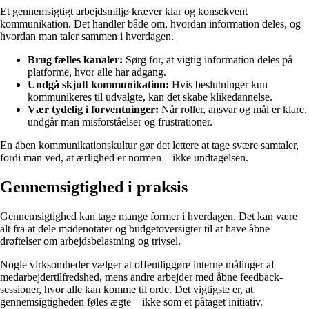
Et gennemsigtigt arbejdsmiljø kræver klar og konsekvent
kommunikation. Det handler både om, hvordan information deles, og
hvordan man taler sammen i hverdagen.
Brug fælles kanaler:
Sørg for, at vigtig information deles på
platforme, hvor alle har adgang.
Undgå skjult kommunikation:
Hvis beslutninger kun
kommunikeres til udvalgte, kan det skabe klikedannelse.
Vær tydelig i forventninger:
Når roller, ansvar og mål er klare,
undgår man misforståelser og frustrationer.
En åben kommunikationskultur gør det lettere at tage svære samtaler,
fordi man ved, at ærlighed er normen – ikke undtagelsen.
Gennemsigtighed i praksis
Gennemsigtighed kan tage mange former i hverdagen. Det kan være
alt fra at dele mødenotater og budgetoversigter til at have åbne
drøftelser om arbejdsbelastning og trivsel.
Nogle virksomheder vælger at offentliggøre interne målinger af
medarbejdertilfredshed, mens andre arbejder med åbne feedback-
sessioner, hvor alle kan komme til orde. Det vigtigste er, at
gennemsigtigheden føles ægte – ikke som et påtaget initiativ.