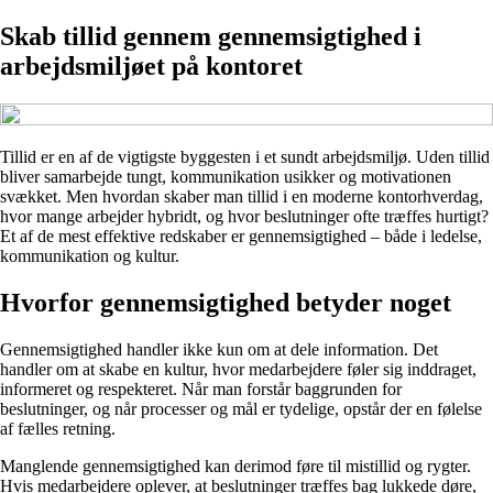
Skab tillid gennem gennemsigtighed i
arbejdsmiljøet på kontoret
Tillid er en af de vigtigste byggesten i et sundt arbejdsmiljø. Uden tillid
bliver samarbejde tungt, kommunikation usikker og motivationen
svækket. Men hvordan skaber man tillid i en moderne kontorhverdag,
hvor mange arbejder hybridt, og hvor beslutninger ofte træffes hurtigt?
Et af de mest effektive redskaber er gennemsigtighed – både i ledelse,
kommunikation og kultur.
Hvorfor gennemsigtighed betyder noget
Gennemsigtighed handler ikke kun om at dele information. Det
handler om at skabe en kultur, hvor medarbejdere føler sig inddraget,
informeret og respekteret. Når man forstår baggrunden for
beslutninger, og når processer og mål er tydelige, opstår der en følelse
af fælles retning.
Manglende gennemsigtighed kan derimod føre til mistillid og rygter.
Hvis medarbejdere oplever, at beslutninger træffes bag lukkede døre,