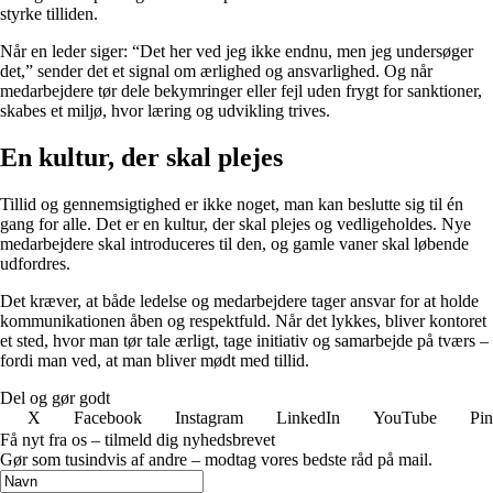
styrke tilliden.
Når en leder siger: “Det her ved jeg ikke endnu, men jeg undersøger
det,” sender det et signal om ærlighed og ansvarlighed. Og når
medarbejdere tør dele bekymringer eller fejl uden frygt for sanktioner,
skabes et miljø, hvor læring og udvikling trives.
En kultur, der skal plejes
Tillid og gennemsigtighed er ikke noget, man kan beslutte sig til én
gang for alle. Det er en kultur, der skal plejes og vedligeholdes. Nye
medarbejdere skal introduceres til den, og gamle vaner skal løbende
udfordres.
Det kræver, at både ledelse og medarbejdere tager ansvar for at holde
kommunikationen åben og respektfuld. Når det lykkes, bliver kontoret
et sted, hvor man tør tale ærligt, tage initiativ og samarbejde på tværs –
fordi man ved, at man bliver mødt med tillid.
Del og gør godt
X
Facebook
Instagram
LinkedIn
YouTube
Pin
Få nyt fra os – tilmeld dig nyhedsbrevet
Gør som tusindvis af andre – modtag vores bedste råd på mail.