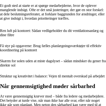
Et godt sted at starte er at spørge medarbejderne, hvor de oplever
manglende indsigt. Ofte er det små justeringer, der gør en stor forskel:
at dele beslutningsreferater, at forklare baggrunden for ændringer, eller
at give indsigt i, hvordan prioriteringer træffes.
Ren luft på kontoret: Sådan vedligeholder du dit ventilationsanlæg og
dine filtre
Få styr på opgaverne: Brug fælles planlægningsværktøjer til effektiv
koordinering på kontoret
Skærm for solen uden at miste dagslyset – sådan mindsker du gener fra
direkte sol
Struktur og kreativitet i balance: Vejen til mentalt overskud på arbejdet
Når gennemsigtighed møder sårbarhed
At være gennemsigtig kræver mod – både fra ledere og medarbejdere.
Det betyder at turde vise, når man ikke har alle svar, eller når noget
ikke går som planlagt. Men netop den sårbarhed kan være med til at