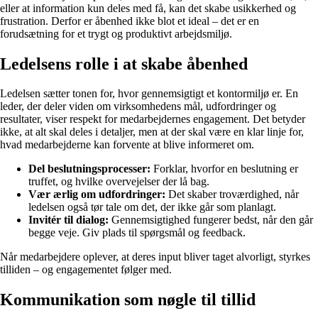
eller at information kun deles med få, kan det skabe usikkerhed og
frustration. Derfor er åbenhed ikke blot et ideal – det er en
forudsætning for et trygt og produktivt arbejdsmiljø.
Ledelsens rolle i at skabe åbenhed
Ledelsen sætter tonen for, hvor gennemsigtigt et kontormiljø er. En
leder, der deler viden om virksomhedens mål, udfordringer og
resultater, viser respekt for medarbejdernes engagement. Det betyder
ikke, at alt skal deles i detaljer, men at der skal være en klar linje for,
hvad medarbejderne kan forvente at blive informeret om.
Del beslutningsprocesser:
Forklar, hvorfor en beslutning er
truffet, og hvilke overvejelser der lå bag.
Vær ærlig om udfordringer:
Det skaber troværdighed, når
ledelsen også tør tale om det, der ikke går som planlagt.
Invitér til dialog:
Gennemsigtighed fungerer bedst, når den går
begge veje. Giv plads til spørgsmål og feedback.
Når medarbejdere oplever, at deres input bliver taget alvorligt, styrkes
tilliden – og engagementet følger med.
Kommunikation som nøgle til tillid