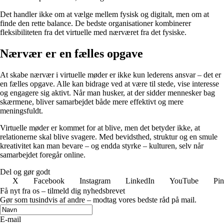
Det handler ikke om at vælge mellem fysisk og digitalt, men om at
finde den rette balance. De bedste organisationer kombinerer
fleksibiliteten fra det virtuelle med nærværet fra det fysiske.
Nærvær er en fælles opgave
At skabe nærvær i virtuelle møder er ikke kun lederens ansvar – det er
en fælles opgave. Alle kan bidrage ved at være til stede, vise interesse
og engagere sig aktivt. Når man husker, at der sidder mennesker bag
skærmene, bliver samarbejdet både mere effektivt og mere
meningsfuldt.
Virtuelle møder er kommet for at blive, men det betyder ikke, at
relationerne skal blive svagere. Med bevidsthed, struktur og en smule
kreativitet kan man bevare – og endda styrke – kulturen, selv når
samarbejdet foregår online.
Del og gør godt
X
Facebook
Instagram
LinkedIn
YouTube
Pin
Få nyt fra os – tilmeld dig nyhedsbrevet
Gør som tusindvis af andre – modtag vores bedste råd på mail.
E-mail