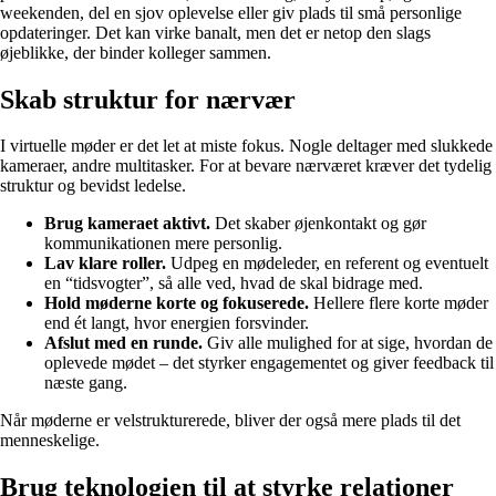
weekenden, del en sjov oplevelse eller giv plads til små personlige
opdateringer. Det kan virke banalt, men det er netop den slags
øjeblikke, der binder kolleger sammen.
Skab struktur for nærvær
I virtuelle møder er det let at miste fokus. Nogle deltager med slukkede
kameraer, andre multitasker. For at bevare nærværet kræver det tydelig
struktur og bevidst ledelse.
Brug kameraet aktivt.
Det skaber øjenkontakt og gør
kommunikationen mere personlig.
Lav klare roller.
Udpeg en mødeleder, en referent og eventuelt
en “tidsvogter”, så alle ved, hvad de skal bidrage med.
Hold møderne korte og fokuserede.
Hellere flere korte møder
end ét langt, hvor energien forsvinder.
Afslut med en runde.
Giv alle mulighed for at sige, hvordan de
oplevede mødet – det styrker engagementet og giver feedback til
næste gang.
Når møderne er velstrukturerede, bliver der også mere plads til det
menneskelige.
Brug teknologien til at styrke relationer