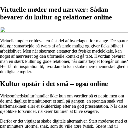
Virtuelle møder med nærvær: Sådan
bevarer du kultur og relationer online
Virtuelle møder er blevet en fast del af hverdagen for mange. De sparer
tid, gør samarbejde på tværs af afstande muligt og giver fleksibilitet i
arbejdslivet. Men når skærmen erstatter det fysiske mødelokale, kan
noget af nærværet og den uformelle kontakt gå tabt. Hvordan bevarer
man en stærk kultur og gode relationer, når samarbejdet foregår online?
Her får du inspiration til, hvordan du kan skabe mere menneskelighed i
de digitale møder.
Kultur opstår i det små – også online
Virksomhedskultur handler ikke kun om værdier på et papir, men om
de små daglige interaktioner: et smil på gangen, en spontan snak ved
kaffemaskinen eller et skulderklap efter en god præsentation. Når disse
øjeblikke forsvinder, risikerer kulturen at blive svagere.
Derfor er det vigtigt at skabe digitale alternativer. Start møderne med et
par minutters uformel snak, som du ville gøre fysisk. Spørg ind til