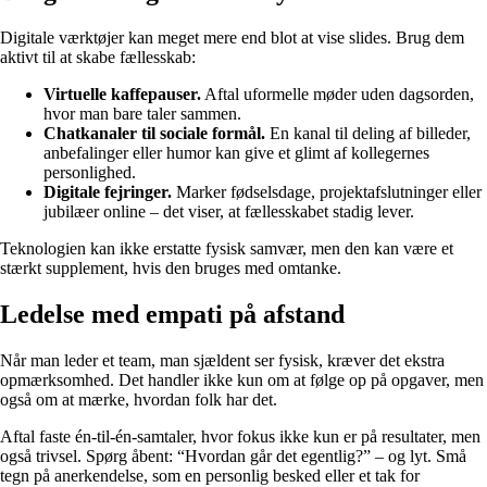
Digitale værktøjer kan meget mere end blot at vise slides. Brug dem
aktivt til at skabe fællesskab:
Virtuelle kaffepauser.
Aftal uformelle møder uden dagsorden,
hvor man bare taler sammen.
Chatkanaler til sociale formål.
En kanal til deling af billeder,
anbefalinger eller humor kan give et glimt af kollegernes
personlighed.
Digitale fejringer.
Marker fødselsdage, projektafslutninger eller
jubilæer online – det viser, at fællesskabet stadig lever.
Teknologien kan ikke erstatte fysisk samvær, men den kan være et
stærkt supplement, hvis den bruges med omtanke.
Ledelse med empati på afstand
Når man leder et team, man sjældent ser fysisk, kræver det ekstra
opmærksomhed. Det handler ikke kun om at følge op på opgaver, men
også om at mærke, hvordan folk har det.
Aftal faste én-til-én-samtaler, hvor fokus ikke kun er på resultater, men
også trivsel. Spørg åbent: “Hvordan går det egentlig?” – og lyt. Små
tegn på anerkendelse, som en personlig besked eller et tak for